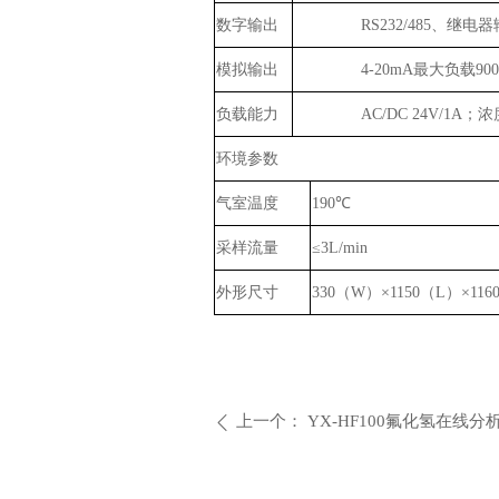
数字输出
RS232/485、继电
模拟输出
4-20mA最大负载90
负载能力
AC/DC 24V/
环境参数
气室温度
190℃
采样流量
≤3L/min
外形尺寸
330（W）×1150（L）×11
上一个：
YX-HF100氟化氢在线分
ꄴ