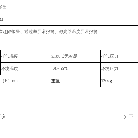
器输出
0Ω
1A；浓度超限报警、透过率异常报警、激光器温度异常报警
样气温度
≥180℃无冷凝
样气压力
环境温度
-20~55℃
环境压力
60（H）mm
重量
120kg
析仪
下一
ꄲ