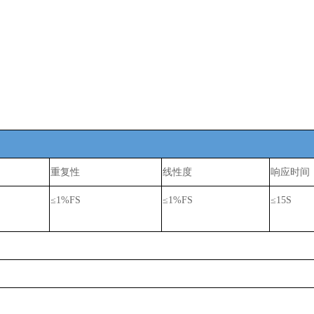
重复性
线性度
响应时间
≤1%FS
≤1%FS
≤15S