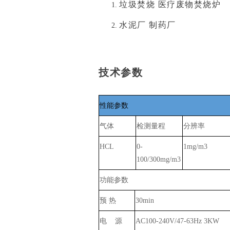
垃圾焚烧 医疗废物焚烧炉
水泥厂 制药厂
技术参数
性能参数
气体
检测量程
分辨率
HCL
0-
1mg/m3
100/300mg/m3
功能参数
预
热
30min
电
源
AC100-240V/47-63Hz 3KW